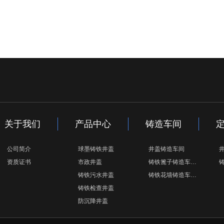
关于我们
产品中心
铸造车间
公司简介
球墨铸铁井盖
井盖铸造车间
资质证书
市政井盖
铸铁篦子铸造车…
铸铁污水井盖
铸铁花墙铸造车…
铸铁检查井盖
防沉降井盖