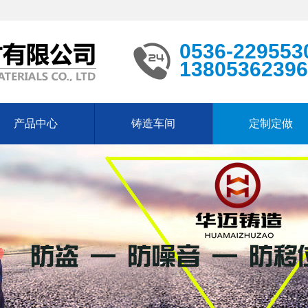
0536-229553
13805362396
产品中心
铸造车间
定制定做