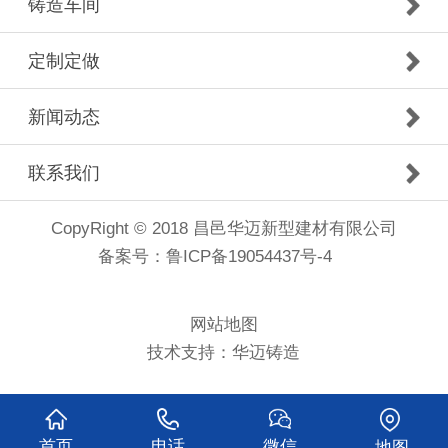
铸造车间
定制定做
新闻动态
联系我们
CopyRight © 2018 昌邑华迈新型建材有限公司
备案号：
鲁ICP备19054437号-4
网站地图
技术支持：
华迈铸造
首页
电话
微信
地图