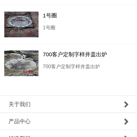
1号圈
1号圈
700客户定制字样井盖出炉
700客户定制字样井盖出炉
关于我们
产品中心